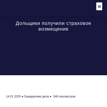
Адвокат по уго
Уголов
Гражданские
Стать
Дольщики получили страховое
возмещение
14.01.2025
Гражданские дела
546 просмотров