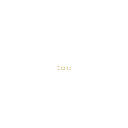
Волгоградской области
Офис
Волгоград, ул. Ангарская, 17
+ 7 (8442) 38-27-06
+ 7 (937) 720-20-52
advocat-zh@mail.ru