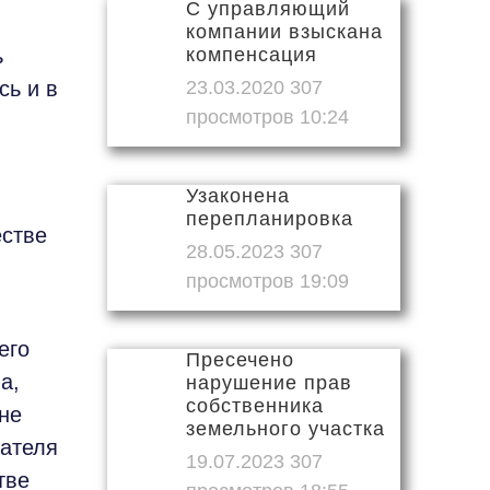
С управляющий
компании взыскана
ь
компенсация
сь и в
23.03.2020
10:24
Узаконена
перепланировка
естве
28.05.2023
19:09
его
Пресечено
а,
нарушение прав
собственника
не
земельного участка
дателя
19.07.2023
тве