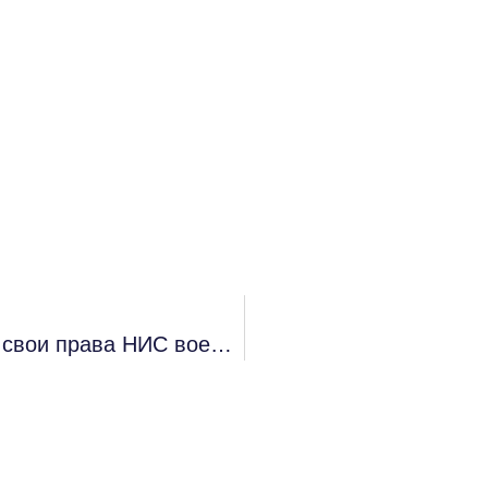
Военнослужащему удалось отстоять свои права НИС военнослужащего