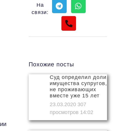
На
связи:
Похожие посты
Суд определил доли
имущества супругов,
не проживающих
вместе уже 15 лет
23.03.2020
14:02
нии