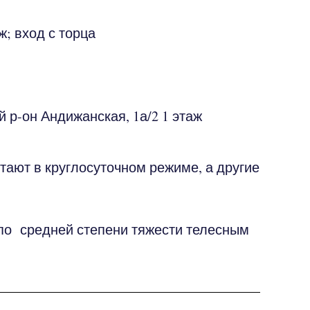
ж; вход с торца
й р-он
Андижанская, 1а/2
​1 этаж
ают в круглосуточном режиме, а другие
по средней степени тяжести телесным