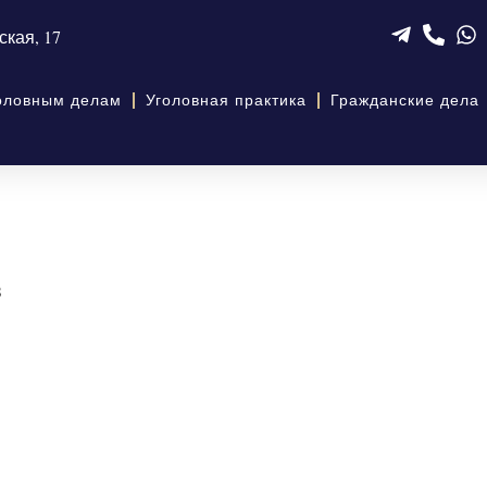
ская, 17
головным делам
Уголовная практика
Гражданские дела
в