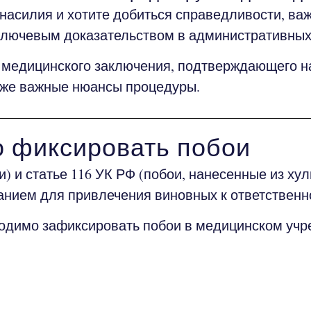
асилия и хотите добиться справедливости, ва
 ключевым доказательством в административны
едицинского заключения, подтверждающего на
также важные нюансы процедуры.
о фиксировать побои
 и статье 116 УК РФ (побои, нанесенные из хул
нием для привлечения виновных к ответственн
димо зафиксировать побои в медицинском учр