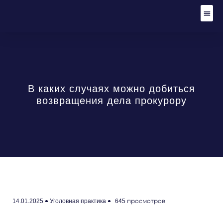
Адвокат по уго
Уголов
Гражданские
Стать
В каких случаях можно добиться
возвращения дела прокурору
14.01.2025
Уголовная практика
645 просмотров