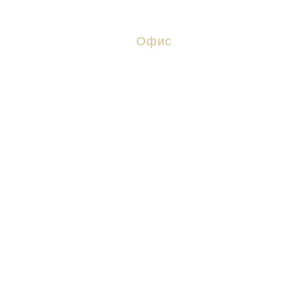
Офис
Волгоград, ул. Ангарская, 17
+ 7 (8442) 38-27-06
+ 7 (937) 720-20-52
advocat-zh@mail.ru