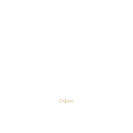
Юрист Жигачев Сергей Сергеевич в
Волгоградской области
Офис
Волгоград, ул. Ангарская, 17
+ 7 (8442) 38-27-06