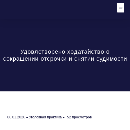
Адвокат по уго
Уголов
Гражданские
Стать
Удовлетворено ходатайство о
сокращении отсрочки и снятии судимости
06.01.2026
Уголовная практика
52 просмотров