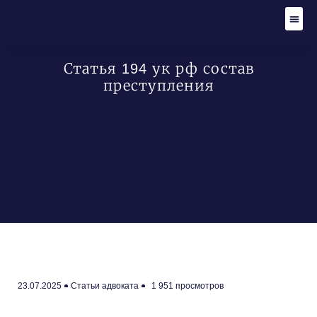
Адвокат по уго
Уголов
Гражданские
Стать
Статья 194 ук рф состав
преступления
23.07.2025
Статьи адвоката
1 951 просмотров