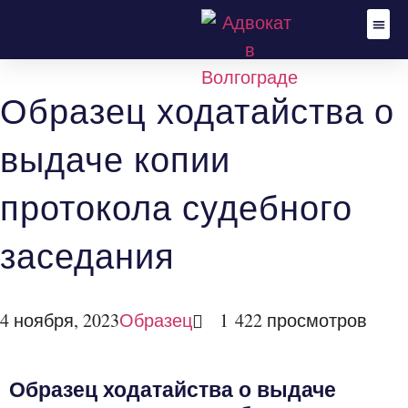
Адвокат по уго
Уголов
Гражданские
Стать
Образец ходатайства о
выдаче копии
протокола судебного
заседания
4 ноября, 2023
1 422 просмотров
Образец
Образец ходатайства о выдаче