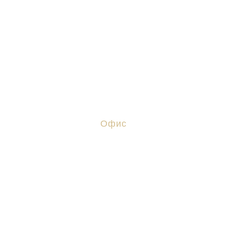
Волгоградской области
Офис
Волгоград, ул. Ангарская, 17
+ 7 (8442) 38-27-06
+ 7 (937) 720-20-52